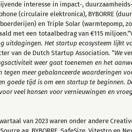
lijvende interesse in impact-, duurzaamheids-
phone (circulaire elektronica), BYBORRE (duur
 boerderijen) en Triple Solar (warmtepomp, zo
ld met een totaalbedrag van €115 miljoen.“
og uitdagingen. Het startup ecosysteem lijkt v
tter van de Dutch Startup Association. “
We ver
ingsactiviteit weer gaat toenemen en het aanwe
 tegen meer gebalanceerde waarderingen voor 
en goede tijd is om een startup te beginnen. De
or veel kansen voor vernieuwingen en vroege
kwartaal van 2023 waren onder andere Creative
, Source.ag, BYBORRE, SafeSize, Vitestro en Ne