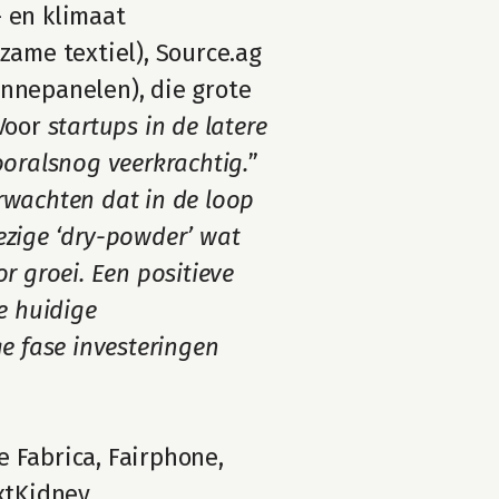
 en klimaat 
zame textiel), Source.ag 
nnepanelen), die grote 
Voor 
startups in de latere 
ooralsnog veerkrachtig.
” 
wachten dat in de loop 
zige ‘dry-powder’ wat 
groei. Een positieve 
 huidige 
 fase investeringen 
 Fabrica, Fairphone, 
xtKidney.