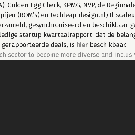
A), Golden Egg Check, KPMG, NVP, de Regionale
jen (ROM’s) en techleap-design.nl/tl-scaleup
rzameld, gesynchroniseerd en beschikbaar gest
ledige startup kwartaalrapport, dat de belang
 gerapporteerde deals, is 
hier
 beschikbaar.
ech sector to become more diverse and inclusi
Content
REPORTS
PODCAST
BLOG