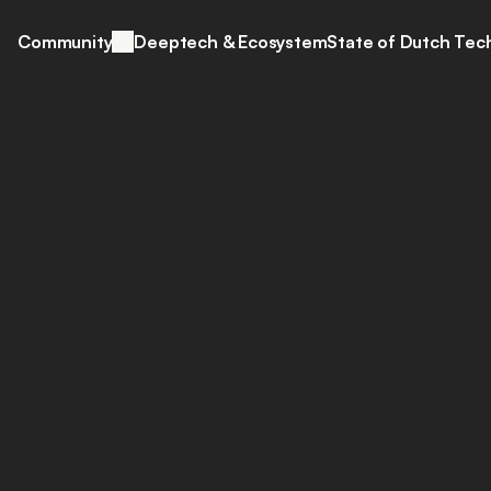
Community
Deeptech & Ecosystem
State of Dutch Tec
Apr 6, 2023
tup investeringen
edrag verder a