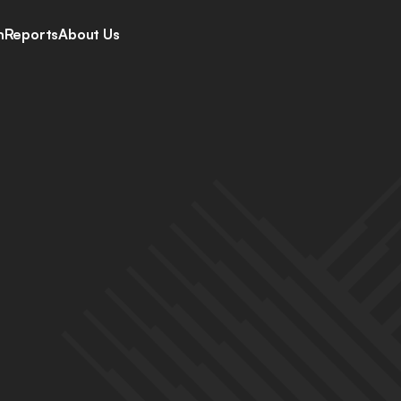
h
Reports
About Us
 neemt toe, 
fgenomen