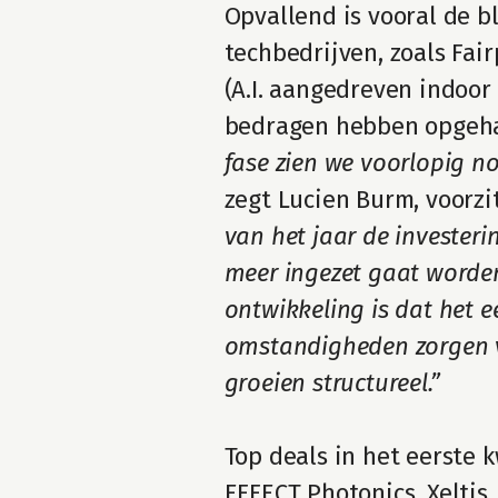
Opvallend is vooral de b
techbedrijven, zoals Fair
(A.I. aangedreven indoor
bedragen hebben opgehaa
fase zien we voorlopig n
zegt Lucien Burm, voorzi
van het jaar de invester
meer ingezet gaat worden
ontwikkeling is dat het e
omstandigheden zorgen vo
groeien structureel.”
Top deals in het eerste 
EFFECT Photonics, Xeltis