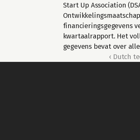
Start Up Association (DS
Ontwikkelingsmaatschappi
financieringsgegevens ve
kwartaalrapport. Het vol
gegevens bevat over alle
‹ Dutch t
For general questions about Techleap
Info@techleap.nl