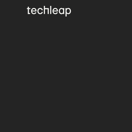
Aantal star
totaalb