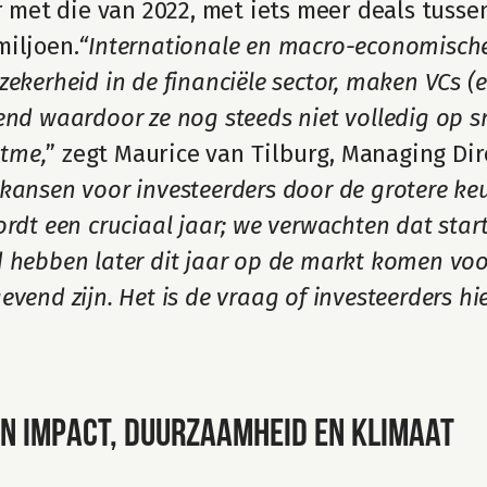
r met die van 2022, met iets meer deals tussen
miljoen.
“Internationale en macro-economische
ekerheid in de financiële sector, maken VCs (e
nd waardoor ze nog steeds niet volledig op sne
itme,
” zegt Maurice van Tilburg, Managing Dir
el kansen voor investeerders door de grotere keu
rdt een cruciaal jaar; we verwachten dat startu
 hebben later dit jaar op de markt komen voo
vend zijn. Het is de vraag of investeerders hi
in impact, duurzaamheid en klimaat