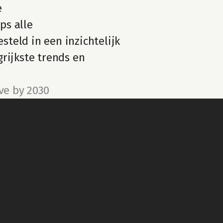
 
s alle 
eld in een inzichtelijk 
rijkste trends en 
ve by 2030
team up with us
Legal
ABOUT US
T&C - GENERAL
BECOME A PARTNER
T&C - COMMUNITY
CAREERS
PRIVACY POLICY